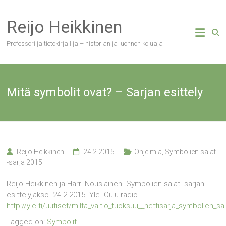
Skip
to
Reijo Heikkinen
content
Professori ja tietokirjailija – historian ja luonnon koluaja
Mitä symbolit ovat? – Sarjan esittely
Reijo Heikkinen
24.2.2015
Ohjelmia
,
Symbolien salat
-sarja 2015
Reijo Heikkinen ja Harri Nousiainen. Symbolien salat -sarjan
esittelyjakso. 24.2.2015. Yle. Oulu-radio.
http://yle.fi/uutiset/milta_valtio_tuoksuu__nettisarja_symbolien_s
Tagged on:
Symbolit