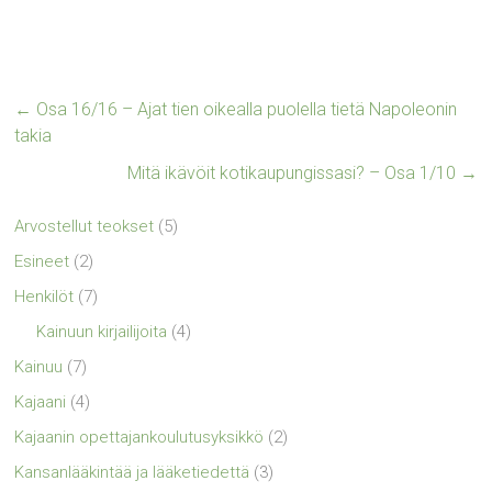
←
Osa 16/16 – Ajat tien oikealla puolella tietä Napoleonin
takia
Mitä ikävöit kotikaupungissasi? – Osa 1/10
→
Arvostellut teokset
(5)
Esineet
(2)
Henkilöt
(7)
Kainuun kirjailijoita
(4)
Kainuu
(7)
Kajaani
(4)
Kajaanin opettajankoulutusyksikkö
(2)
Kansanlääkintää ja lääketiedettä
(3)