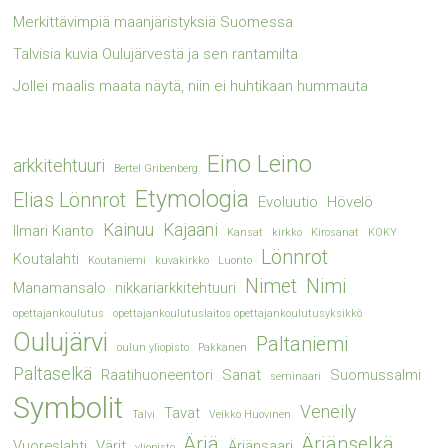
Merkittävimpiä maanjäristyksiä Suomessa
Talvisia kuvia Oulujärvestä ja sen rantamilta
Jollei maalis maata näytä, niin ei huhtikaan hummauta
Eino Leino
arkkitehtuuri
Bertel Gribenberg
Etymologia
Elias Lönnrot
Evoluutio
Hövelö
Kainuu
Kajaani
Ilmari Kianto
Kansat
kirkko
Kirosanat
KOKY
Lönnrot
Koutalahti
Koutaniemi
kuvakirkko
Luonto
Nimet
Nimi
Manamansalo
nikkariarkkitehtuuri
opettajankoulutus
opettajankoulutuslaitos opettajankoulutusyksikkö
Oulujärvi
Paltaniemi
oulun yliopisto
Pakkanen
Paltaselkä
Raatihuoneentori
Sanat
Suomussalmi
seminaari
Symbolit
Veneily
Tavat
Talvi
Veikko Huovinen
Ärjä
Ärjänselkä
Vuoreslahti
Värit
Ärjänsaari
yliopisto