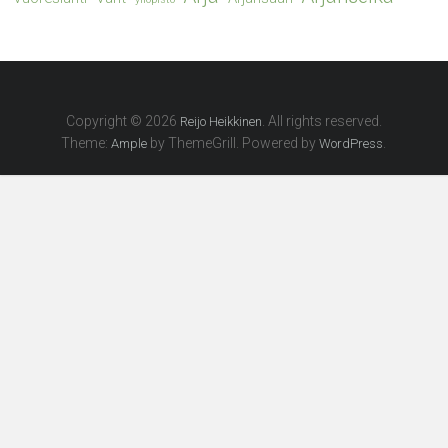
Copyright © 2026
. All rights reserved.
Reijo Heikkinen
Theme:
by ThemeGrill. Powered by
.
Ample
WordPress