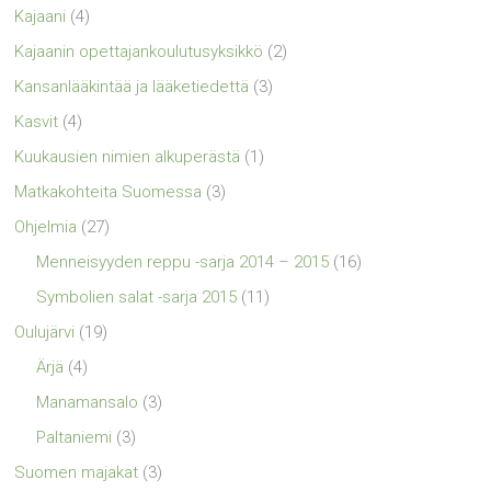
Kajaani
(4)
Kajaanin opettajankoulutusyksikkö
(2)
Kansanlääkintää ja lääketiedettä
(3)
Kasvit
(4)
Kuukausien nimien alkuperästä
(1)
Matkakohteita Suomessa
(3)
Ohjelmia
(27)
Menneisyyden reppu -sarja 2014 – 2015
(16)
Symbolien salat -sarja 2015
(11)
Oulujärvi
(19)
Ärjä
(4)
Manamansalo
(3)
Paltaniemi
(3)
Suomen majakat
(3)