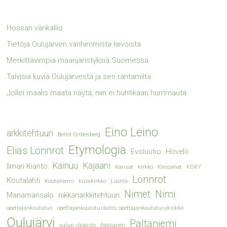
Hossan värikallio
Tietoja Oulujärven vanhimmista laivoista
Merkittävimpiä maanjäristyksiä Suomessa
Talvisia kuvia Oulujärvestä ja sen rantamilta
Jollei maalis maata näytä, niin ei huhtikaan hummauta
Eino Leino
arkkitehtuuri
Bertel Gribenberg
Etymologia
Elias Lönnrot
Evoluutio
Hövelö
Kainuu
Kajaani
Ilmari Kianto
Kansat
kirkko
Kirosanat
KOKY
Lönnrot
Koutalahti
Koutaniemi
kuvakirkko
Luonto
Nimet
Nimi
Manamansalo
nikkariarkkitehtuuri
opettajankoulutus
opettajankoulutuslaitos opettajankoulutusyksikkö
Oulujärvi
Paltaniemi
oulun yliopisto
Pakkanen