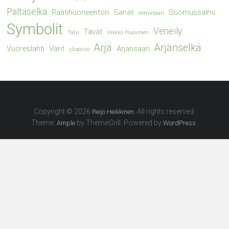
Paltaselkä
Raatihuoneentori
Sanat
Suomussalmi
seminaari
Symbolit
Veneily
Tavat
Talvi
Veikko Huovinen
Ärjä
Ärjänselkä
Vuoreslahti
Värit
Ärjänsaari
yliopisto
Copyright © 2026
. All rights reserved.
Reijo Heikkinen
Theme:
by ThemeGrill. Powered by
.
Ample
WordPress