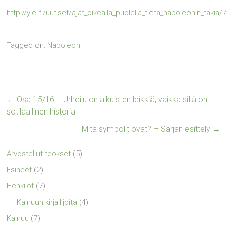
http://yle.fi/uutiset/ajat_oikealla_puolella_tieta_napoleonin_takia
Tagged on:
Napoleon
←
Osa 15/16 – Urheilu on aikuisten leikkiä, vaikka sillä on
sotilaallinen historia
Mitä symbolit ovat? – Sarjan esittely
→
Arvostellut teokset
(5)
Esineet
(2)
Henkilöt
(7)
Kainuun kirjailijoita
(4)
Kainuu
(7)